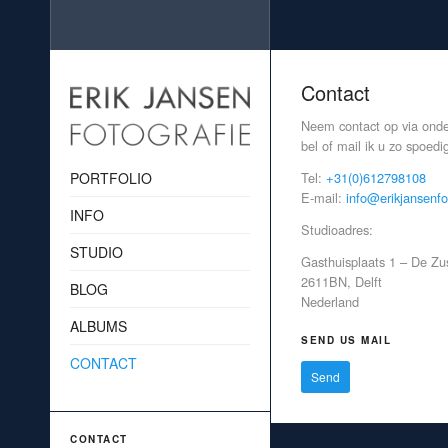
Contact
Neem contact op via onder
bel of mail ik u zo spoedi
PORTFOLIO
Tel:
+31(0)612798108
E-mail:
info@erikjansenfot
INFO
Studioadres:
STUDIO
Gasthuisplaats 1 – De Zu
2611BN, Delft
BLOG
Nederland
ALBUMS
SEND US MAIL
CONTACT
CONTACT