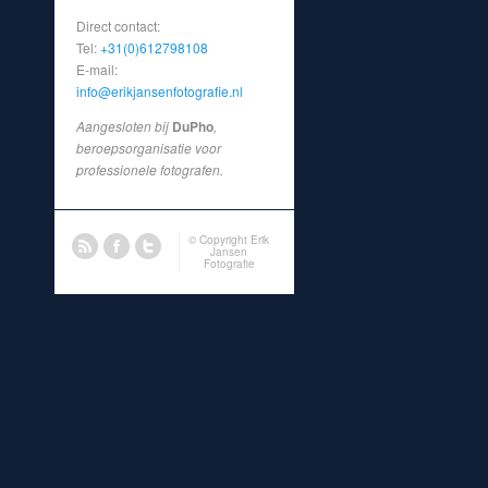
Direct contact:
Tel:
+31(0)612798108
E-mail:
info@erikjansenfotografie.nl
Aangesloten bij
DuPho
,
beroepsorganisatie voor
professionele fotografen.
© Copyright
Erik
Jansen
Fotografie