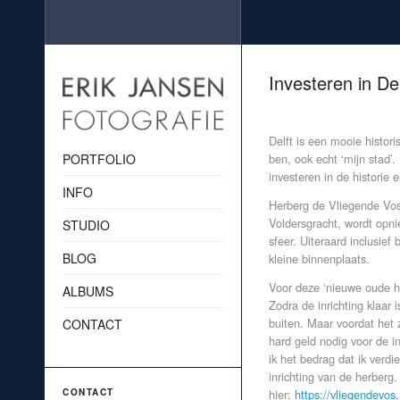
Investeren in De
Delft is een mooie histori
PORTFOLIO
ben, ook echt ‘mijn stad’
investeren in de historie 
INFO
Herberg de Vliegende Vos
Voldersgracht, wordt opn
STUDIO
sfeer. Uiteraard inclusief 
BLOG
kleine binnenplaats.
Voor deze ‘nieuwe oude he
ALBUMS
Zodra de inrichting klaar 
buiten. Maar voordat het 
CONTACT
hard geld nodig voor de i
ik het bedrag dat ik verd
inrichting van de herberg
CONTACT
hier:
https://vliegendevos.