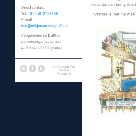
berichtje, dan breng ik je
Direct contact:
Tel:
+31(0)612798108
Investeer je met me mee
E-mail:
info@erikjansenfotografie.nl
Aangesloten bij
DuPho
,
beroepsorganisatie voor
professionele fotografen.
© Copyright
Erik
Jansen
Fotografie